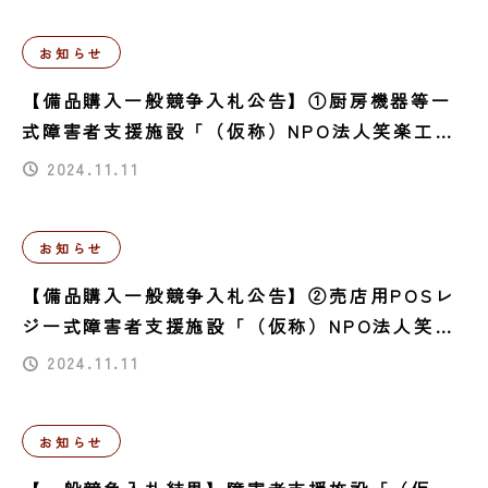
お知らせ
【備品購入一般競争入札公告】①厨房機器等一
式障害者支援施設「（仮称）NPO法人笑楽工房
就労継続支援B型事業所新築工事における開設備
2024.11.11
品一式」
お知らせ
【備品購入一般競争入札公告】②売店用POSレ
ジ一式障害者支援施設「（仮称）NPO法人笑楽
工房就労継続支援B型事業所新築工事における開
2024.11.11
設備品一式」
お知らせ