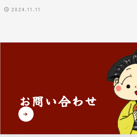
「（仮称）NPO法人笑楽工房就労
2024.11.11
継続支援B型事業所新築工事におけ
る開設備品一式」
お問い合わせ