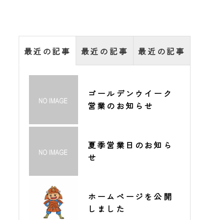
最近の記事
最近の記事
最近の記事
【備品購入一般競争
ゴールデンウイーク
内職作業のご依頼は
入札公告】①厨房機
営業のお知らせ
笑楽工房へ！
器等一式障害者支援
施設「（仮称）NPO
法人笑楽工房就労継
【備品購入一般競争
学童保育所におせん
夏季営業日のお知ら
続支援B型事業所新築
入札公告】②売店用
べいを無償提供いた
せ
工事における開設備
POSレジ一式障害者
しました
品一式」
支援施設「（仮称）
NPO法人笑楽工房就
ホームページを公開
ゴールデンウイーク
ホームページを公開
労継続支援B型事業所
しました
営業のお知らせ
しました
新築工事における開